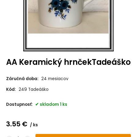
AA Keramický hrnčekTadeáško
Záručná doba:
24 mesiacov
Kód:
249 Tadeáško
Dostupnosť:
skladom 1 ks
3.55
€
ks