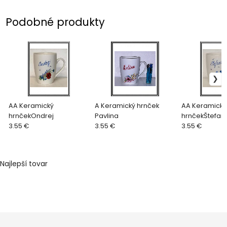
Podobné produkty
AA Keramický
A Keramický hrnček
AA Keramický
hrnčekOndrej
Pavlina
hrnčekŠtefan
3.55 €
3.55 €
3.55 €
Najlepší tovar