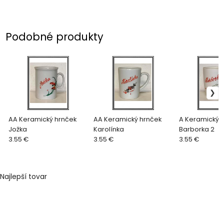
Podobné produkty
AA Keramický hrnček
AA Keramický hrnček
A Keramický 
Jožka
Karolínka
Barborka 2
3.55 €
3.55 €
3.55 €
Najlepší tovar