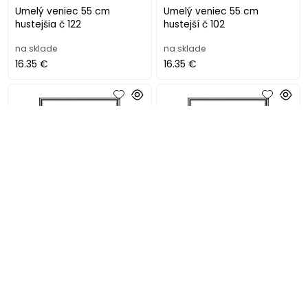
Umelý veniec 55 cm
Umelý veniec 55 cm
hustejšia č 122
hustejší č 102
na sklade
na sklade
16.35 €
16.35 €
Umelý veniec 55 cm
Umelý veniec 55 cm
jednoduchší č 102
jednoduchší č 103
na sklade
na sklade
16.55 €
15.55 €