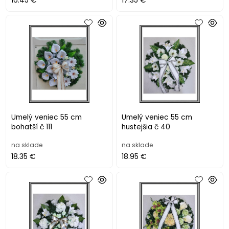
16.45 €
17.35 €
Umelý veniec 55 cm
Umelý veniec 55 cm
bohatší č 111
hustejšia č 40
na sklade
na sklade
18.35 €
18.95 €