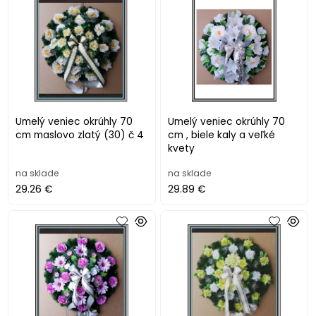
Umelý veniec okrúhly 70
Umelý veniec okrúhly 70
cm maslovo zlatý (30) č 4
cm , biele kaly a veľké
kvety
na sklade
na sklade
29.26 €
29.89 €