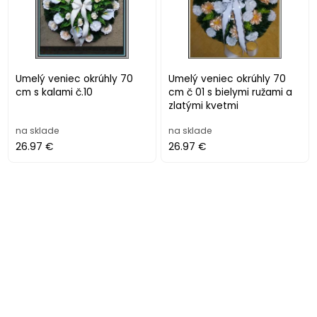
Umelý veniec okrúhly 70
Umelý veniec okrúhly 70
cm s kalami č.10
cm č 01 s bielymi ružami a
zlatými kvetmi
na sklade
na sklade
26.97 €
26.97 €
Umelý veniec okrúhly 70
Umelý veniec okrúhly 70