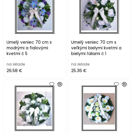
Umelý veniec 70 cm s
Umelý veniec 70 cm s
modrými a fialovými
veľkými bielymi kvetmi a
kvetmi č 5
bielymi ľaliami č 1
na sklade
na sklade
26.58 €
25.36 €