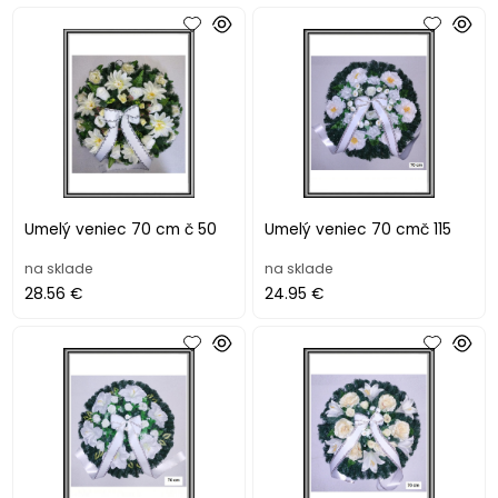
Umelý veniec 70 cm č 50
Umelý veniec 70 cmč 115
na sklade
na sklade
28.56 €
24.95 €