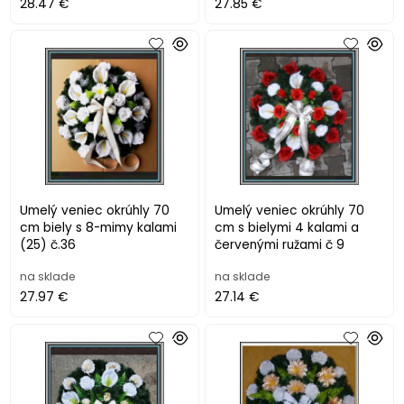
28.47 €
27.85 €
Umelý veniec okrúhly 70
Umelý veniec okrúhly 70
cm biely s 8-mimy kalami
cm s bielymi 4 kalami a
(25) č.36
červenými ružami č 9
na sklade
na sklade
27.97 €
27.14 €