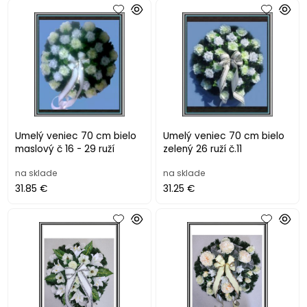
Umelý veniec 70 cm bielo
Umelý veniec 70 cm bielo
maslový č 16 - 29 ruží
zelený 26 ruží č.11
na sklade
na sklade
31.85 €
31.25 €