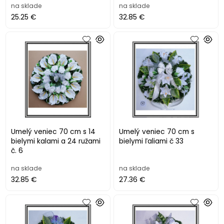
na sklade
na sklade
25.25 €
32.85 €
Umelý veniec 70 cm s 14
Umelý veniec 70 cm s
bielymi kalami a 24 ružami
bielymi ľaliami č 33
č. 6
na sklade
na sklade
32.85 €
27.36 €