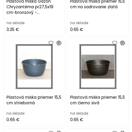
Plastová miska Gazon
Plastová miska priemer 15,5
Chryzantéma pr27,5x19
cm na sadrovanie zlatá
cm-bronzový -
momentalne v čiernom
na sklade
na sklade
3.35 €
0.65 €
Plastová miska priemer 15,5
Plastová miska priemer 15,5
cm strieborná
cm čierno sivá
na sklade
na sklade
0.65 €
0.65 €