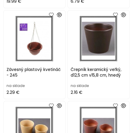
19.99 €
6.79 €
Závesný plastový kvetináč
Črepník keramický veľký,
- 245
d12,5 cm v15,8 cm, hnedý
na sklade
na sklade
2.29 €
2.16 €