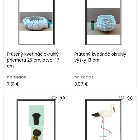
Prútený kvetináč okruhlý
Prútený kvetináč okrúhly
priemeru 25 cm, otvor 17
výšky 13 cm
cm
na sklade
na sklade
7.51 €
3.97 €