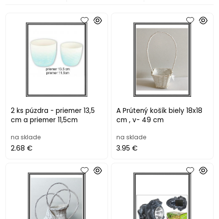
2 ks púzdra - priemer 13,5
A Prútený košík biely 18x18
cm a priemer 11,5cm
cm , v- 49 cm
na sklade
na sklade
2.68 €
3.95 €