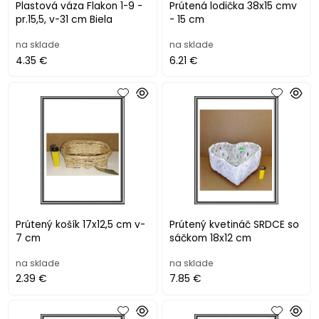
Plastová váza Flakon 1-9 -
Prútená lodička 38x15 cmv
pr.15,5, v-31 cm Biela
- 15 cm
na sklade
na sklade
4.35 €
6.21 €
Prútený košík 17x12,5 cm v-
Prútený kvetináč SRDCE so
7 cm
sáčkom 18x12 cm
na sklade
na sklade
2.39 €
7.85 €