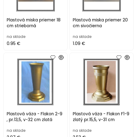
Plastová miska priemer 18
Plastová miska priemer 20
cm strieborná
cm sivočierna
na sklade
na sklade
0.95 €
1.09 €
Plastová váza - Flakon 2-9
Plastová váza - Flakon F1-9
, pr.13,5, v-32 cm zlatá
zlatý pr.15,5, v-31 cm
na sklade
na sklade