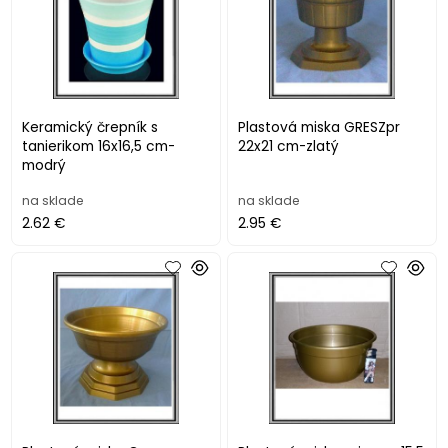
Keramický črepník s
Plastová miska GRESZpr
tanierikom 16x16,5 cm-
22x21 cm-zlatý
modrý
na sklade
na sklade
2.62 €
2.95 €