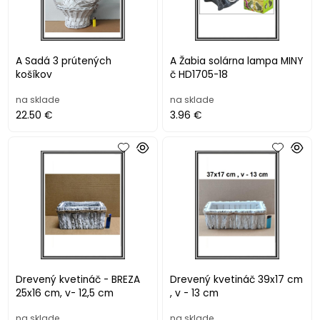
A Sadá 3 prútených
A Žabia solárna lampa MINY
košíkov
č HD1705-18
na sklade
na sklade
22.50 €
3.96 €
Drevený kvetináč - BREZA
Drevený kvetináč 39x17 cm
25x16 cm, v- 12,5 cm
, v - 13 cm
na sklade
na sklade