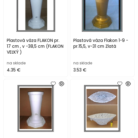
Plastová váza FLAKON pr.
Plastová váza Flakon 1-9 -
17 cm , v -38,5 cm (FLAKON
pr.15,5, v-31 cm Zlatá
VEĽKÝ )
na sklade
na sklade
4.35 €
3.53 €