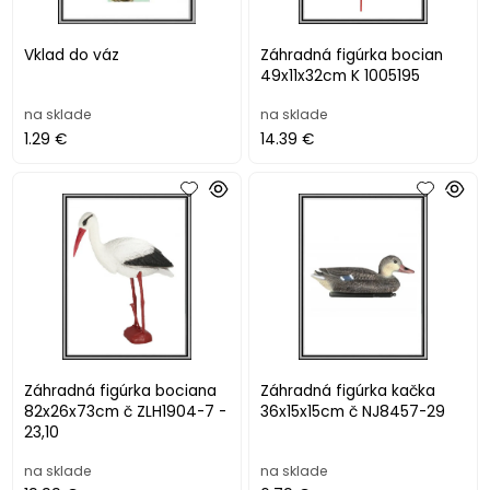
Vklad do váz
Záhradná figúrka bocian
49x11x32cm K 1005195
na sklade
na sklade
1.29 €
14.39 €
Záhradná figúrka bociana
Záhradná figúrka kačka
82x26x73cm č ZLH1904-7 -
36x15x15cm č NJ8457-29
23,10
na sklade
na sklade