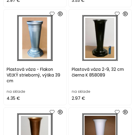
2.97 €
3.53 €
Plastová váza - Flakon
Plastová váza 2-9, 32 cm
VEĽKÝ strieborný, výška 39
čierna K 858089
cm
na sklade
na sklade
4.35 €
2.97 €