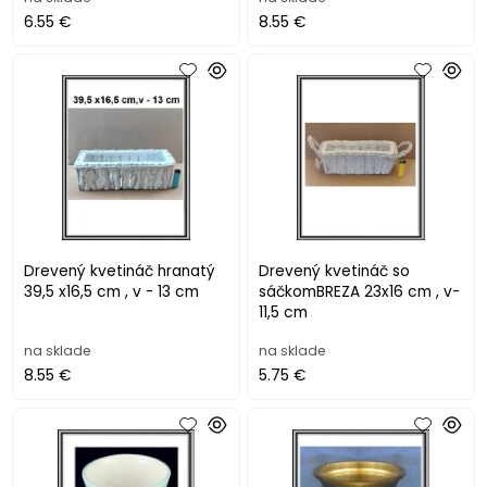
6.55 €
8.55 €
Drevený kvetináč hranatý
Drevený kvetináč so
39,5 x16,5 cm , v - 13 cm
sáčkomBREZA 23x16 cm , v-
11,5 cm
na sklade
na sklade
8.55 €
5.75 €