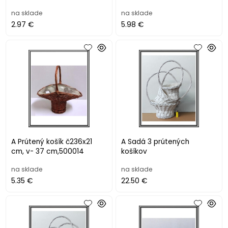
na sklade
na sklade
2.97 €
5.98 €
A Prútený košík č236x21
A Sadá 3 prútených
cm, v- 37 cm,500014
košíkov
na sklade
na sklade
5.35 €
22.50 €