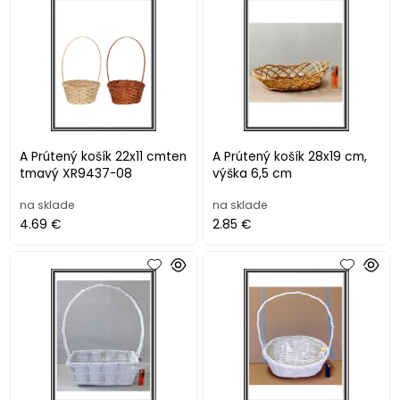
A Prútený košík 22x11 cmten
A Prútený košík 28x19 cm,
tmavý XR9437-08
výška 6,5 cm
na sklade
na sklade
4.69 €
2.85 €