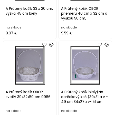
A Prútený košík 33 x 20 cm,
A Prútený košík OBOR
výška 45 cm biely
priemeru 40 cm x 32 cm a
výškou 50 cm,
na sklade
na sklade
9.97 €
9.59 €
A Prútený košík OBOR
A Prútený košík biely(Na
svetlý 39x32x50 cm 9966
darčekový koš )39x31 a v -
49 cm 34x27a v- 51 cm
na sklade
na sklade