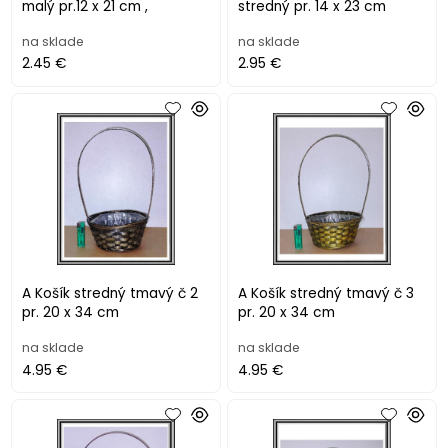
malý pr.12 x 21 cm ,
stredný pr. 14 x 23 cm
na sklade
na sklade
2.45 €
2.95 €
A Košík stredný tmavý č 2
A Košík stredný tmavý č 3
pr. 20 x 34 cm
pr. 20 x 34 cm
na sklade
na sklade
4.95 €
4.95 €