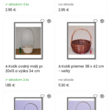
skladom 3 ks
na sklade
2.95 €
2.95 €
A Košík ovalný malý pr.
A Košík priemer 38 x 42 cm
20x13 a výška 34 cm
- veľký
skladom 2 ks
na sklade
1.85 €
11.30 €