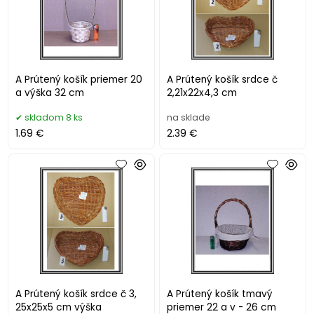
A Prútený košík priemer 20
A Prútený košík srdce č
a výška 32 cm
2,21x22x4,3 cm
skladom 8 ks
na sklade
1.69 €
2.39 €
A Prútený košík srdce č 3,
A Prútený košík tmavý
25x25x5 cm výška
priemer 22 a v - 26 cm