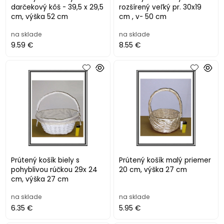
darčekový kôš - 39,5 x 29,5
rozšírený veľký pr. 30x19
cm, výška 52 cm
cm , v- 50 cm
na sklade
na sklade
9.59 €
8.55 €
Prútený košík biely s
Prútený košík malý priemer
pohyblivou rúčkou 29x 24
20 cm, výška 27 cm
cm, výška 27 cm
na sklade
na sklade
6.35 €
5.95 €