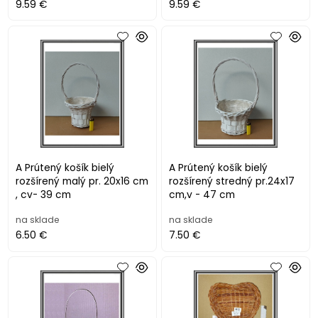
9.59 €
9.59 €
A Prútený košík bielý
A Prútený košík bielý
rozšírený malý pr. 20x16 cm
rozšírený stredný pr.24x17
, cv- 39 cm
cm,v - 47 cm
na sklade
na sklade
6.50 €
7.50 €