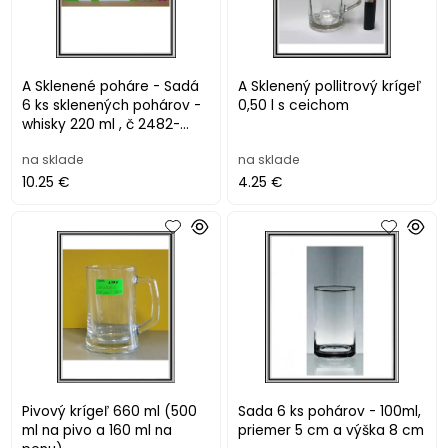
A Sklenené poháre - Sadá
A Sklenený pollitrový krígeľ
6 ks sklenených pohárov -
0,50 l s ceichom
whisky 220 ml , č 2482-
2006 ,
na sklade
na sklade
10.25 €
4.25 €
Pivový krígeľ 660 ml (500
Sada 6 ks pohárov - 100ml,
ml na pivo a 160 ml na
priemer 5 cm a výška 8 cm