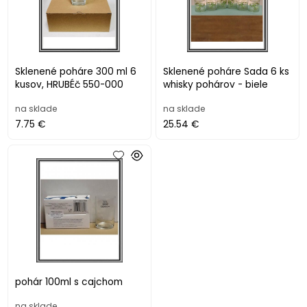
Sklenené poháre 300 ml 6
Sklenené poháre Sada 6 ks
kusov, HRUBÉč 550-000
whisky pohárov - biele
na sklade
na sklade
7.75 €
25.54 €
pohár 100ml s cajchom
na sklade