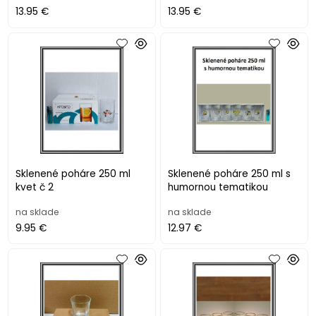
13.95 €
13.95 €
Sklenené poháre 250 ml
Sklenené poháre 250 ml s
kvet č 2
humornou tematikou
na sklade
na sklade
9.95 €
12.97 €