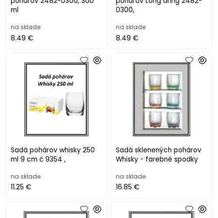
pohárov 2482-0300, 300
pohárov Long dring 2482-
ml
0300,
na sklade
na sklade
8.49 €
8.49 €
Sadá pohárov whisky 250
Sadá sklenených pohárov
ml 9 cm č 9354 ,
Whisky - farebné spodky
na sklade
na sklade
11.25 €
16.85 €