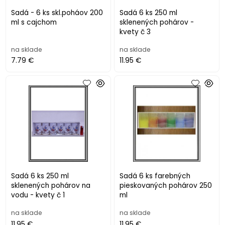
Sadá - 6 ks skl.poháov 200
Sadá 6 ks 250 ml
ml s cajchom
sklenených pohárov -
kvety č 3
na sklade
na sklade
7.79 €
11.95 €
Sadá 6 ks 250 ml
Sadá 6 ks farebných
sklenených pohárov na
pieskovaných pohárov 250
vodu - kvety č 1
ml
na sklade
na sklade
11.95 €
11.95 €