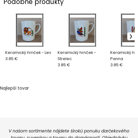
Podobné produkty
Keramický hrnček - Lev
Keramický hrnček -
Keramický hrn
3.85 €
Strelec
Panna
3.85 €
3.85 €
Najlepší tovar
V našom sortimente nájdete širokú ponuku darčekového
tovaru, suvenírov a tovaru do domácnosti. Objednávku