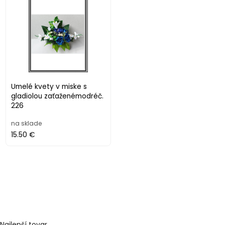
Umelé kvety v miske s
gladiolou zaťaženémodréč.
226
na sklade
15.50 €
Najlepší tovar