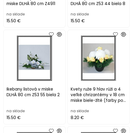
miske DLHÁ 80 cm Z4911
DLHÁ 80 cm Z53 44 biela 8
na sklade
na sklade
15.50 €
15.50 €
Ikebany listová v miske
Kvety ruže 9 hlav rúži a 4
DLHÁ 80 cm Z53 55 biela 2
veľké chrizantémy v 18 cm
miske biele-žlté (farby pod
želania)
na sklade
na sklade
15.50 €
8.20 €