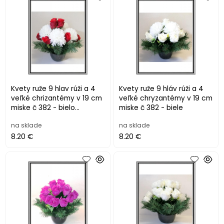
Kvety ruže 9 hlav rúži a 4
Kvety ruže 9 hláv rúži a 4
veľké chrizantémy v 19 cm
veľké chryzantémy v 19 cm
miske č 382 - bielo
miske č 382 - biele
červené
na sklade
na sklade
8.20 €
8.20 €