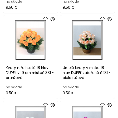
na sklade
na sklade
9.50 €
9.50 €
Kvety ruže hustá 18 hlav
Umelé kvety v miske 18
DUPEĽ v 19 cm miskeč 381 -
hlav DUPEĽ zaťažené č 181 -
oranžové
bielo ružové
na sklade
na sklade
9.50 €
9.50 €