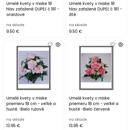
Umelé kvety v miske 18
Umelé kvety v miske 18
hlav zaťažené DUPEĽ č 181 -
hlav zaťažené DUPEĽ č 181 -
oranžové
žlté
na sklade
na sklade
9.50 €
9.50 €
Umelé kvety v miske
Umelé kvety v miske
priemeru 18 cm - veľké a
priemeru 18 cm - veľké a
husté -Bielo ružové
husté -Bielo červené
na sklade
na sklade
13.95 €
13.95 €