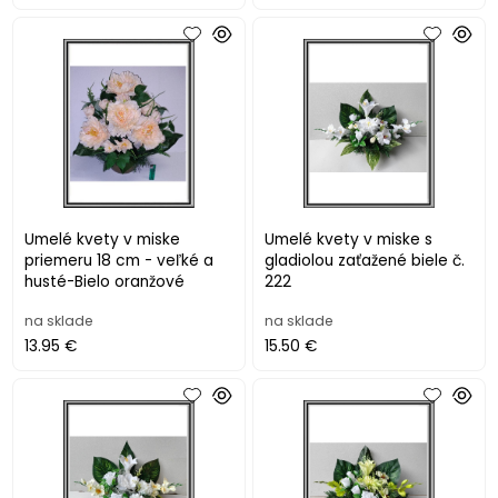
Umelé kvety v miske
Umelé kvety v miske s
priemeru 18 cm - veľké a
gladiolou zaťažené biele č.
husté-Bielo oranžové
222
na sklade
na sklade
13.95 €
15.50 €