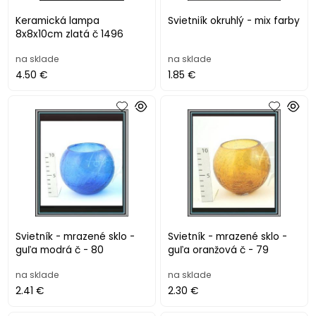
Keramická lampa
Svietniík okruhlý - mix farby
8x8x10cm zlatá č 1496
na sklade
na sklade
4.50 €
1.85 €
Svietník - mrazené sklo -
Svietník - mrazené sklo -
guľa modrá č - 80
guľa oranžová č - 79
na sklade
na sklade
2.41 €
2.30 €