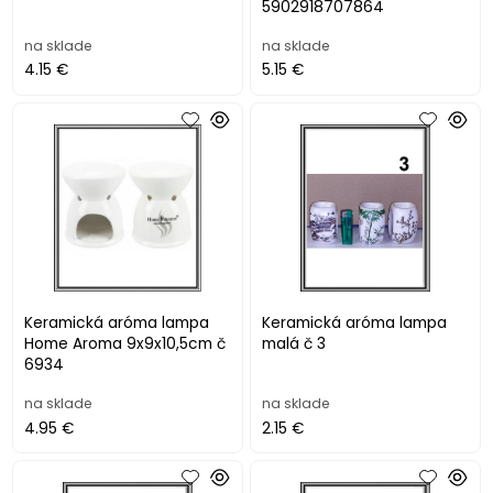
5902918707864
na sklade
na sklade
4.15 €
5.15 €
Keramická aróma lampa
Keramická aróma lampa
Home Aroma 9x9x10,5cm č
malá č 3
6934
na sklade
na sklade
4.95 €
2.15 €