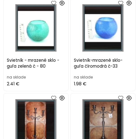
Svietník - mrazené sklo -
Svietník-mrazené sklo-
guľa zelená č - 80
guľa číromodrá č-33
na sklade
na sklade
2.41 €
1.98 €