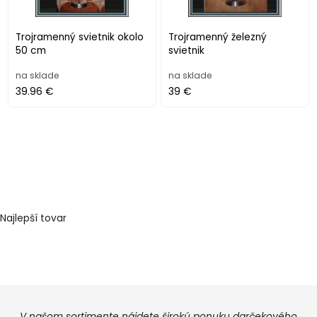
Trojramenný svietnik okolo
Trojramenný železný
50 cm
svietnik
na sklade
na sklade
39.96 €
39 €
Najlepší tovar
V našom sortimente nájdete širokú ponuku darčekového