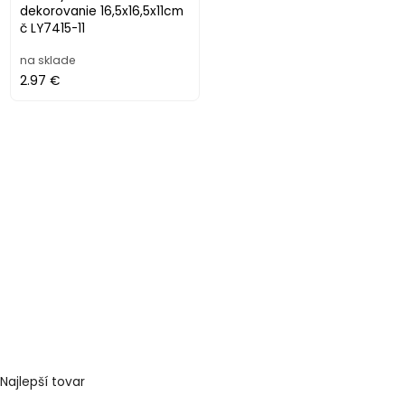
dekorovanie 16,5x16,5x11cm
č LY7415-11
na sklade
2.97 €
Najlepší tovar