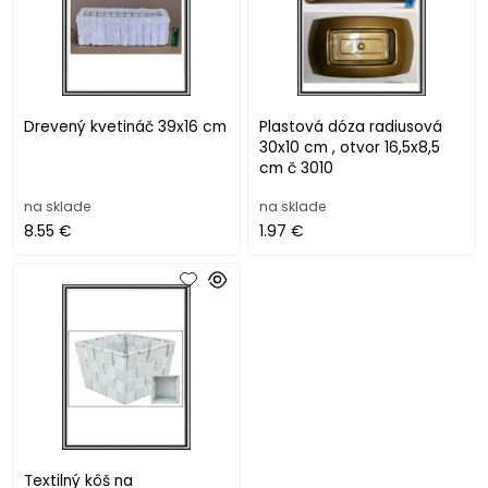
Drevený kvetináč 39x16 cm
Plastová dóza radiusová
30x10 cm , otvor 16,5x8,5
cm č 3010
na sklade
na sklade
8.55 €
1.97 €
Textilný kôš na