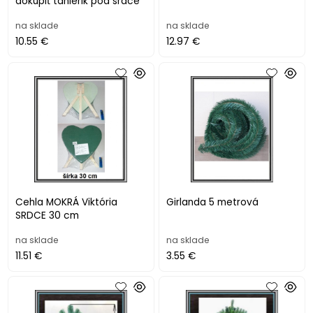
dokúpiť tanierik pod srdce
na sklade
na sklade
10.55 €
12.97 €
Cehla MOKRÁ Viktória
Girlanda 5 metrová
SRDCE 30 cm
na sklade
na sklade
11.51 €
3.55 €