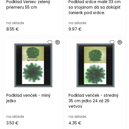
Podklad Veniec zelený
Podklad srdce malé 33 cm
priemeru 55 cm
so stojanom dá sa dokúpiť
tanierik pod srdce.
na sklade
na sklade
8.55 €
9.97 €
Podklad venček - miný
Podklad venček - stredný
ježko
35 cm ježko 24 až 26
vetvov
na sklade
na sklade
3.53 €
4.35 €