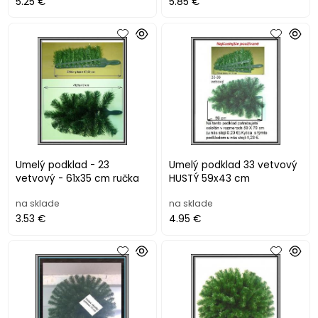
5.25 €
5.85 €
Umelý podklad - 23
Umelý podklad 33 vetvový
vetvový - 61x35 cm ručka
HUSTÝ 59x43 cm
na sklade
na sklade
3.53 €
4.95 €