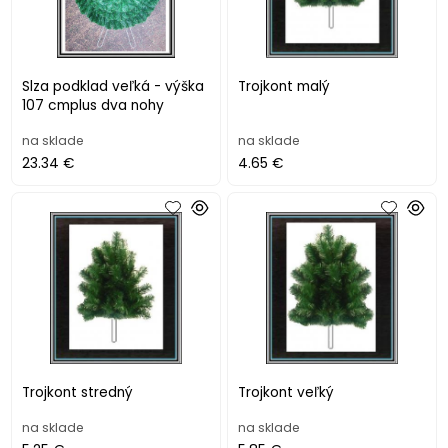
Slza podklad veľká - výška
Trojkont malý
107 cmplus dva nohy
na sklade
na sklade
23.34 €
4.65 €
Trojkont stredný
Trojkont veľký
na sklade
na sklade