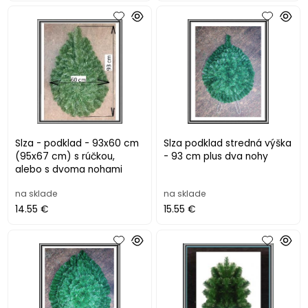
Slza - podklad - 93x60 cm
Slza podklad stredná výška
(95x67 cm) s rúčkou,
- 93 cm plus dva nohy
alebo s dvoma nohami
na sklade
na sklade
14.55 €
15.55 €