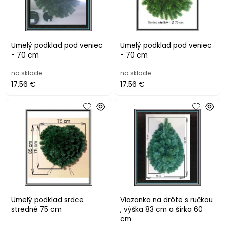
Umelý podklad pod veniec
Umelý podklad pod veniec
- 70 cm
- 70 cm
na sklade
na sklade
17.56 €
17.56 €
Umelý podklad srdce
Viazanka na drôte s ručkou
stredné 75 cm
, výška 83 cm a šírka 60
cm