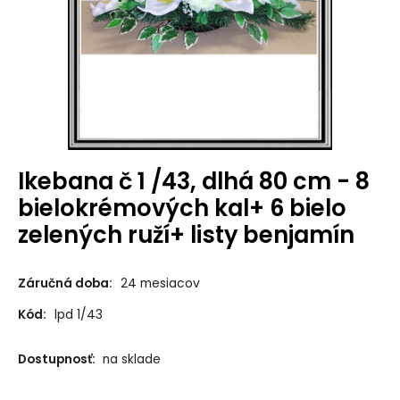
Ikebana č 1 /43, dlhá 80 cm - 8
bielokrémových kal+ 6 bielo
zelených ruží+ listy benjamín
Záručná doba:
24 mesiacov
Kód:
lpd 1/43
Dostupnosť:
na sklade