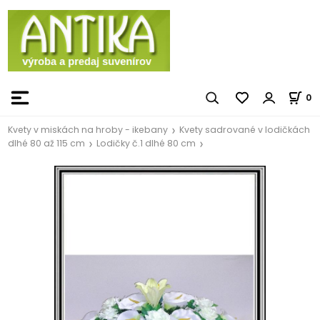
0
Kvety v miskách na hroby - ikebany
Kvety sadrované v lodičkách
dlhé 80 až 115 cm
Lodičky č.1 dlhé 80 cm