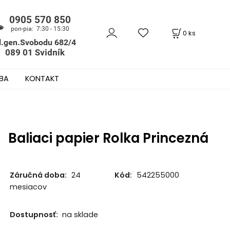
0
ks
BA
KONTAKT
Baliaci papier Rolka Princezná
Záručná doba:
24
Kód:
542255000
mesiacov
Dostupnosť:
na sklade