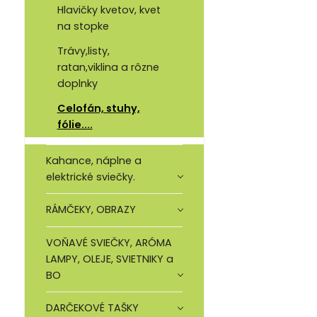
Hlavičky kvetov, kvet
na stopke
Trávy,listy,
ratan,viklina a rôzne
doplnky
Celofán, stuhy,
fólie....
Kahance, náplne a
elektrické sviečky.
RÁMČEKY, OBRAZY
VOŇAVÉ SVIEČKY, ARÓMA
LAMPY, OLEJE, SVIETNIKY a
BO
DARČEKOVÉ TAŠKY