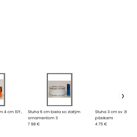
m 4 cm 10Y ,
Stuha 6 cm biela so zlatým
Stuha 3 cm sv. žltá so
ornamentom 3
pásikami
7.98 €
4.75 €