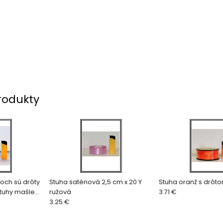
rodukty
joch sú drôty
Stuha saténová 2,5 cm x 20 Y
Stuha oranž s drôto
stuhy mašle
ružová
3.71 €
3.25 €