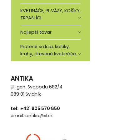
KVETINÁČE, PL.VÁZY, KOŠÍKY,
TRPASLÍCI
Najlepší tovar
Prútené srdcia, košíky,
kruhy, drevené kvetináče..
ANTIKA
Ul. gen. Svobodu 682/4
089 01 Svidník
tel: +421 905 570 850
email: antika@vl.sk