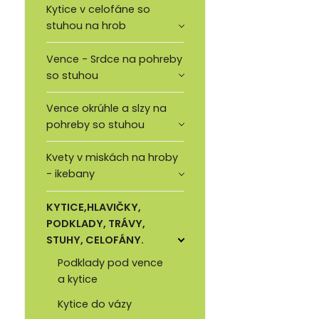
Kytice v celofáne so
stuhou na hrob
Vence - Srdce na pohreby
so stuhou
Vence okrúhle a slzy na
pohreby so stuhou
Kvety v miskách na hroby
- ikebany
KYTICE,HLAVIČKY,
PODKLADY, TRÁVY,
STUHY, CELOFÁNY.
Podklady pod vence
a kytice
Kytice do vázy