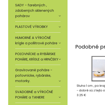
SADY - farebných ,
zdobených sklenených
pohárov
PLASTOVÉ VÝROBKY
HUMORNÉ A VÝROČNÉ
krígle a pollitrové poháre
Podobné p
POĽOVNÍCKE a RYBÁRSKE
POHÁRE, KRÍGLE a HRNČEKY
Gravírované poháre -
poľovnícke, rybárske,
motorky.
Stuha 1 cm , po kra
- dobré sú z tejto 
SVADOBNÉ a VÝROČNÉ
sv. oranž
3.25 €
POHÁRE a TANIERE