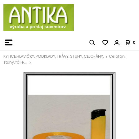
0
KYTICE,HLAVIČKY, PODKLADY, TRÁVY, STUHY, CELOFÁNY.
Celofán,
stuhy, fólie....