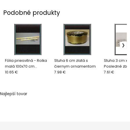
Podobné produkty
Fólia priesvitná - Rolka
Stuha 6 cm zlatá s
Stuha 3 cm x1
malá 100x70 cm
čiernym ornamentom
Posledné zb
celofánov
10.65 €
7.98 €
7.61 €
Najlepší tovar