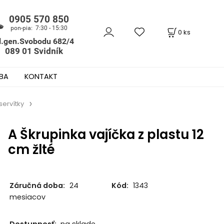
0
ks
BA
KONTAKT
servítky
A Škrupinka vajíčka z plastu 12
cm žlté
Záručná doba:
24
Kód:
1343
mesiacov
Dostupnosť:
na sklade