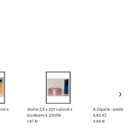
ená s
Stuha 2,5 x 20Y ružová s
A Zajačik -sadá 6 kus
bodkami K 230119
0,82 €)
1.97 €
3.60 €