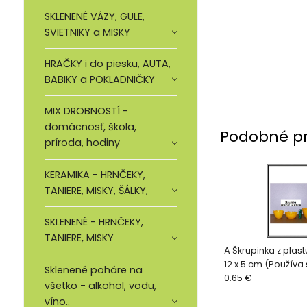
SKLENENÉ VÁZY, GULE,
SVIETNIKY a MISKY
HRAČKY i do piesku, AUTA,
BABIKY a POKLADNIČKY
MIX DROBNOSTÍ -
domácnosť, škola,
Podobné p
príroda, hodiny
KERAMIKA - HRNČEKY,
TANIERE, MISKY, ŠÁLKY,
SKLENENÉ - HRNČEKY,
TANIERE, MISKY
A Škrupinka z plas
12 x 5 cm (Používa
Sklenené poháre na
na dekorovanie)
0.65 €
všetko - alkohol, vodu,
víno..