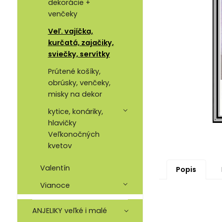
dekorácie +
venčeky
Veľ. vajíčka,
kurčatá, zajačiky,
sviečky, servítky
Prútené košíky,
obrúsky, venčeky,
misky na dekor
kytice, konáriky,
hlavičky
Veľkonočných
kvetov
Valentín
Popis
Vianoce
ANJELIKY veľké i malé