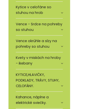
Kytice v celofáne so
stuhou na hrob
Vence - Srdce na pohreby
so stuhou
Vence okrúhle a slzy na
pohreby so stuhou
Kvety v miskách na hroby
- ikebany
KYTICE,HLAVIČKY,
PODKLADY, TRÁVY, STUHY,
CELOFÁNY.
Kahance, náplne a
elektrické sviečky.