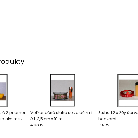
rodukty
tu č 2 priemer
Veľkonočná stuha so zajačikmi
Stuha 1,2 x 20y červ
 sa ako miska
č.1 ,3,5 cm x 10 m
bodkami
4.98 €
1.97 €