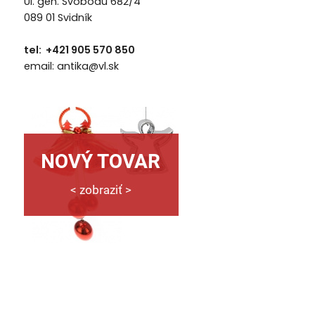
Ul. gen. Svobodu 682/4
089 01 Svidník
tel: +421 905 570 850
email: antika@vl.sk