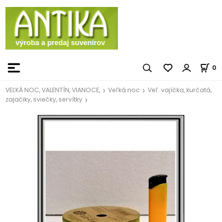
0
VEĽKÁ NOC, VALENTÍN, VIANOCE,
Veľká noc
Veľ. vajíčka, kurčatá,
zajačiky, sviečky, servítky