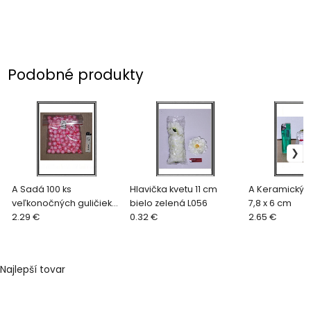
Podobné produkty
A Sadá 100 ks
Hlavička kvetu 11 cm
A Keramický 
veľkonočných guličiek
bielo zelená L056
7,8 x 6 cm
ružové K 337590
2.29 €
0.32 €
2.65 €
Najlepší tovar