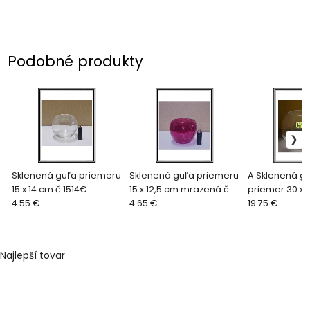
Podobné produkty
Sklenená guľa priemeru
Sklenená guľa priemeru
A Sklenená g
15 x 14 cm č 1514€
15 x 12,5 cm mrazená č
priemer 30 x 
4.55 €
1512ružová
4.65 €
č.23-LA17-106
19.75 €
Najlepší tovar