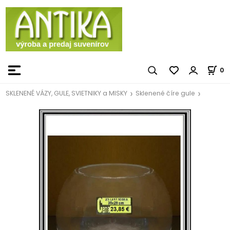
0
SKLENENÉ VÁZY, GULE, SVIETNIKY a MISKY
Sklenené číre gule