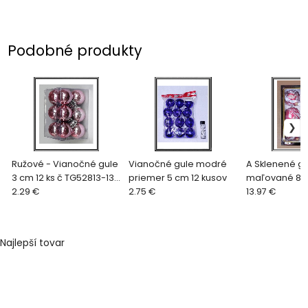
Podobné produkty
Ružové - Vianočné gule
Vianočné gule modré
A Sklenené gu
3 cm 12 ks č TG52813-13
priemer 5 cm 12 kusov
maľované 8 c
ružové
2.29 €
2.75 €
č 16
13.97 €
Najlepší tovar