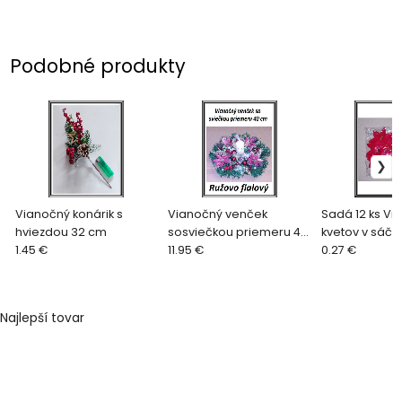
Podobné produkty
Vianočný konárik s
Vianočný venček
Sadá 12 ks V
hviezdou 32 cm
sosviečkou priemeru 40
kvetov v sáčku
1.45 €
cm ružovo fialový
11.95 €
0.27 €
Najlepší tovar