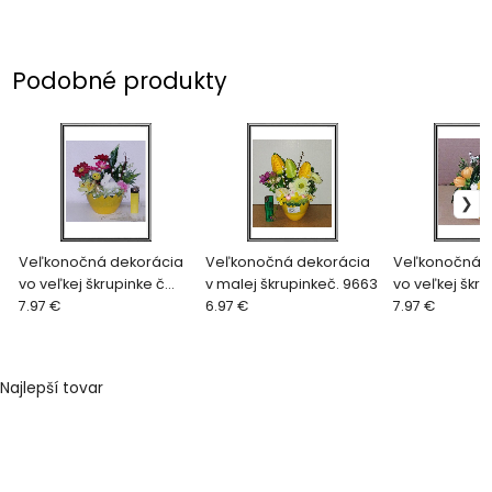
Podobné produkty
Veľkonočná dekorácia
Veľkonočná dekorácia
Veľkonočná d
vo veľkej škrupinke č
v malej škrupinkeč. 9663
vo veľkej škru
9508
7.97 €
6.97 €
9501
7.97 €
Najlepší tovar