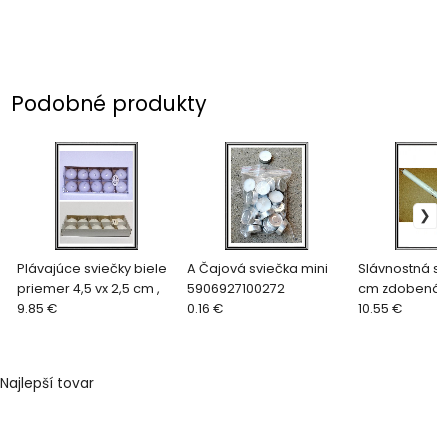
Podobné produkty
Plávajúce sviečky biele
A Čajová sviečka mini
Slávnostná sv
priemer 4,5 vx 2,5 cm ,
5906927100272
cm zdobená
9.85 €
0.16 €
10.55 €
Najlepší tovar