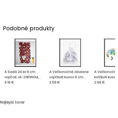
Podobné produkty
A Sadá 24 ks 6 cm
A Veľkonočné závesne
A Veľkonočné 
vajíčok JA-2181WGd,
vajíčka6 kusov 6 cm
košíku9 kusov
medeno zlaté
4.16 €
RS12M79-21
2.59 €
RS9415-54
2.69 €
Najlepší tovar