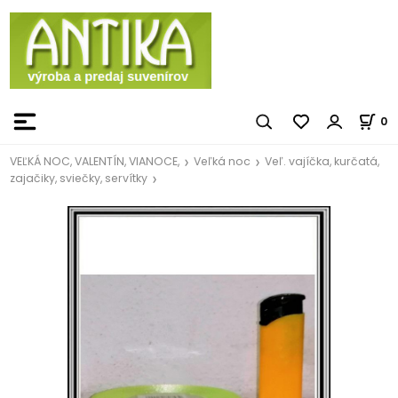
0
VEĽKÁ NOC, VALENTÍN, VIANOCE,
Veľká noc
Veľ. vajíčka, kurčatá,
zajačiky, sviečky, servítky