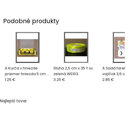
Podobné produkty
A Kurča v hniezde
Stuha 2,5 cm x 35 Y sv.
A Sadá fareb
priemer hniezda 5 cm a
zelená WS103
vajíčok 3,5 c
v - 4 cm
1.25 €
3.25 €
2.85 €
Najlepší tovar