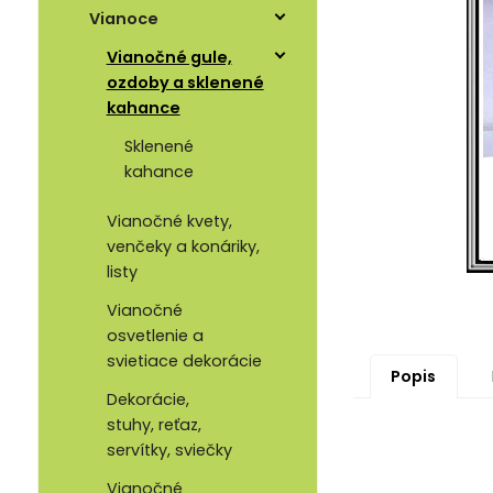
Vianoce
Vianočné gule,
ozdoby a sklenené
kahance
Sklenené
kahance
Vianočné kvety,
venčeky a konáriky,
listy
Vianočné
osvetlenie a
svietiace dekorácie
Popis
Dekorácie,
stuhy, reťaz,
servítky, sviečky
Vianočné