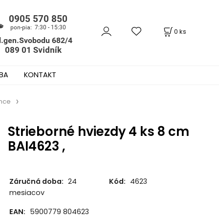
0
ks
BA
KONTAKT
ance
Strieborné hviezdy 4 ks 8 cm
BAI4623 ,
Záručná doba:
24
Kód:
4623
mesiacov
EAN:
5900779 804623