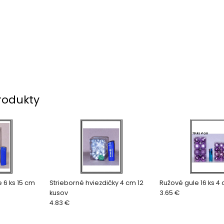
rodukty
Strieborné cencule 6 ks 15 cm
Strieborné hviezdičky 4 cm 12
Ružové gule 16 ks 4 c
kusov
3.65 €
4.83 €