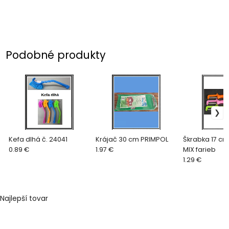
Podobné produkty
Kefa dlhá č. 24041
Krájač 30 cm PRIMPOL
Škrabka 17 cm
0.89 €
1.97 €
MIX farieb
1.29 €
Najlepší tovar