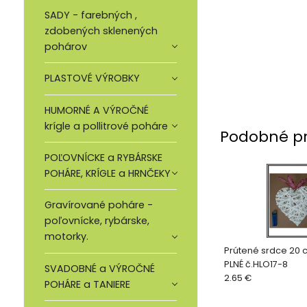
SADY - farebných ,
zdobených sklenených
pohárov
PLASTOVÉ VÝROBKY
HUMORNÉ A VÝROČNÉ
krígle a pollitrové poháre
Podobné p
POĽOVNÍCKE a RYBÁRSKE
POHÁRE, KRÍGLE a HRNČEKY
Gravírované poháre -
poľovnícke, rybárske,
motorky.
Prútené srdce 20 
PLNÉ č.HLO17-8
SVADOBNÉ a VÝROČNÉ
2.65 €
POHÁRE a TANIERE