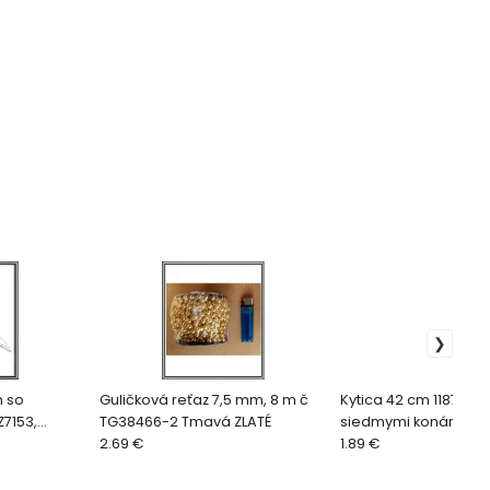
m so
Guličková reťaz 7,5 mm, 8 m č
Kytica 42 cm 1187 žlt
7153,
TG38466-2 Tmavá ZLATÉ
siedmymi konárikmi
2.69 €
1.89 €