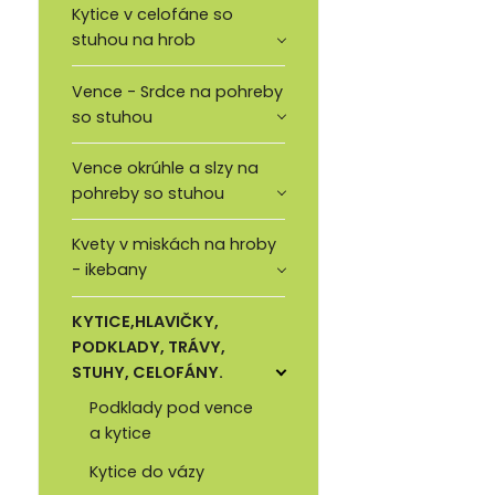
Kytice v celofáne so
stuhou na hrob
Vence - Srdce na pohreby
so stuhou
Vence okrúhle a slzy na
pohreby so stuhou
Kvety v miskách na hroby
- ikebany
KYTICE,HLAVIČKY,
PODKLADY, TRÁVY,
STUHY, CELOFÁNY.
Podklady pod vence
a kytice
Kytice do vázy