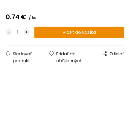
0.74
€
ks
Sledovať
Pridať do
Zdielať
produkt
obľúbených