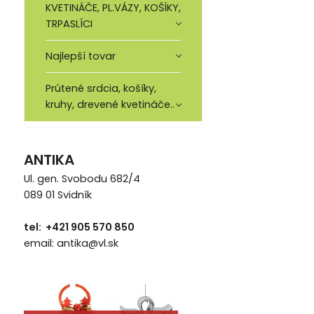
KVETINÁČE, PL.VÁZY, KOŠÍKY,
TRPASLÍCI
Najlepší tovar
Prútené srdcia, košíky,
kruhy, drevené kvetináče..
ANTIKA
Ul. gen. Svobodu 682/4
089 01 Svidník
tel: +421 905 570 850
email: antika@vl.sk