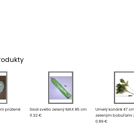
rodukty
cm prútené
Sisal svetlo zelený MAX 85 cm
Umelý konárik 47 c
11.32 €
zeleným bobuľami Z
K506614
0.89 €