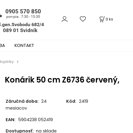
0
ks
BA
KONTAKT
 doplnky
Konárik 50 cm Z6736 červený,
Záručná doba:
24
Kód:
2419
mesiacov
EAN:
5904238 052419
Dostupnosť:
na sklade