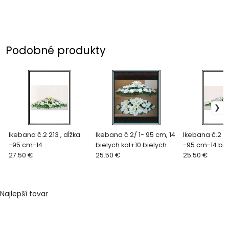
Podobné produkty
Ikebana č.2 213 , dĺžka
Ikebana č 2/ 1- 95 cm, 14
Ikebana č.2 / 2
-95 cm-14
bielych kal+10 bielych
-95 cm-14 bie
bielokrémovými
27.50 €
ruži, dlžka - 95 cm
25.50 €
kalami +10 bi
25.50 €
kalami+10 krémovými
ružami
ružami+list BENJAMIN.
Najlepší tovar