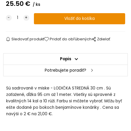
25.50
€
ks
Sledovať produkt
Pridať do obľúbených
Zdielať
Popis
Potrebujete poradiť?
Sú sadrované v miske - LODIČKA STREDNÁ 30 cm . Sú
zaťažené, dĺžka 95 cm až 1 meter. Všetky sú spravené z
kvalitných 14 kal a 10 rúži. Farbu si môžete vybrať. Môžu byť
ešte dodané po bokoch benjamínove konáriky . Cena sa
navýši o 2 € na 21,00 €.