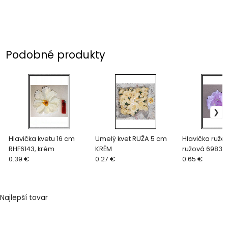
Podobné produkty
Hlavička kvetu 16 cm
Umelý kvet RUŽA 5 cm
Hlavička ruže 
RHF6143, krém
KRÉM
ružová 6983
0.39 €
0.27 €
0.65 €
Najlepší tovar