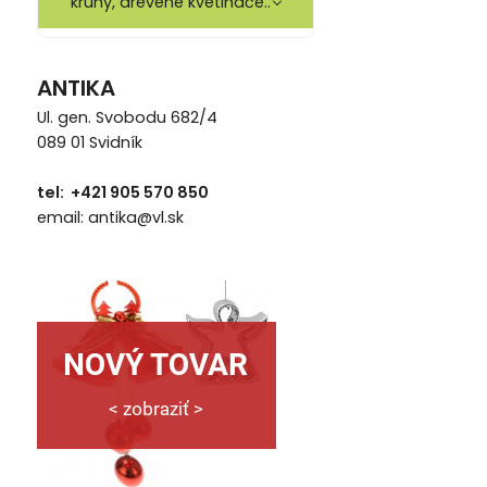
kruhy, drevené kvetináče..
ANTIKA
Ul. gen. Svobodu 682/4
089 01 Svidník
tel: +421 905 570 850
email: antika@vl.sk