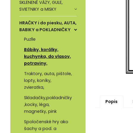
SKLENENÉ VÁZY, GULE,
SVIETNIKY a MISKY
HRAČKY i do piesku, AUTA,
BABIKY a POKLADNIČKY
Puzlle
Bábiky, korálky,
kuchynka, do vlasov,
potraviny,
Traktory, auta, pištole,
lopty, koníky,
zvieratka,
Skladačky,pokladničky
Popis
,kocky, léga,
magnetky, pink
Spoločenské hry ako
šachy a pod. a