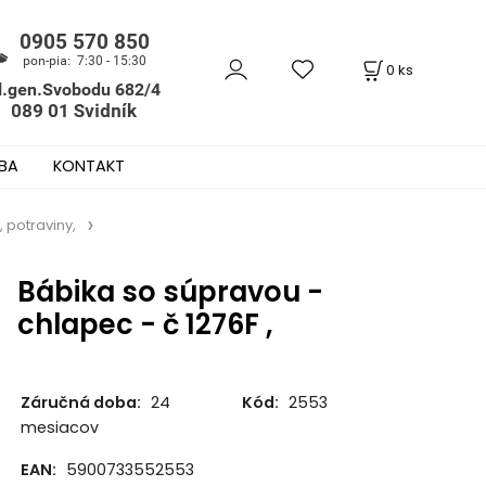
0
ks
BA
KONTAKT
, potraviny,
Bábika so súpravou -
chlapec - č 1276F ,
Záručná doba:
24
Kód:
2553
mesiacov
EAN:
5900733552553