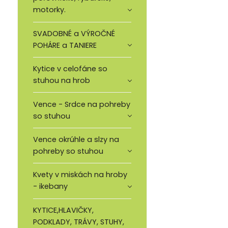
motorky.
SVADOBNÉ a VÝROČNÉ
POHÁRE a TANIERE
Kytice v celofáne so
stuhou na hrob
Vence - Srdce na pohreby
so stuhou
Vence okrúhle a slzy na
pohreby so stuhou
Kvety v miskách na hroby
- ikebany
KYTICE,HLAVIČKY,
PODKLADY, TRÁVY, STUHY,