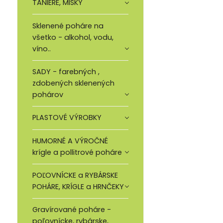
TANIERE, MISKY
Sklenené poháre na
všetko - alkohol, vodu,
víno..
SADY - farebných ,
zdobených sklenených
pohárov
PLASTOVÉ VÝROBKY
HUMORNÉ A VÝROČNÉ
krígle a pollitrové poháre
POĽOVNÍCKE a RYBÁRSKE
POHÁRE, KRÍGLE a HRNČEKY
Gravírované poháre -
poľovnícke, rybárske,