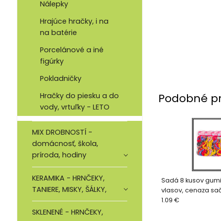
Nálepky
Hrajúce hračky, i na
na batérie
Porcelánové a iné
figúrky
Pokladničky
Podobné p
Hračky do piesku a do
vody, vrtuľky - LETO
MIX DROBNOSTÍ -
domácnosť, škola,
príroda, hodiny
KERAMIKA - HRNČEKY,
Sadá 8 kusov gumi
TANIERE, MISKY, ŠÁLKY,
vlasov, cenaza sa
1.09 €
SKLENENÉ - HRNČEKY,