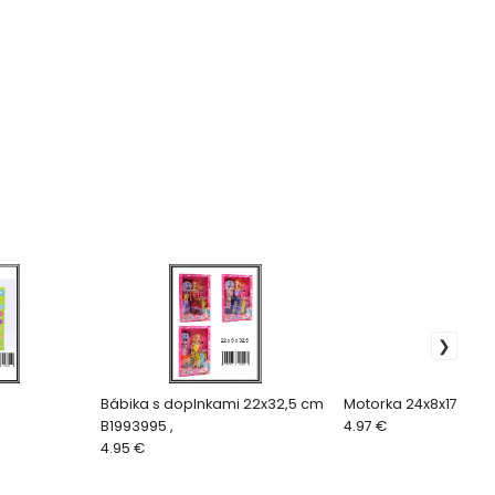
Bábika s doplnkami 22x32,5 cm
Motorka 24x8x17 cm
B1993995 ,
4.97 €
4.95 €