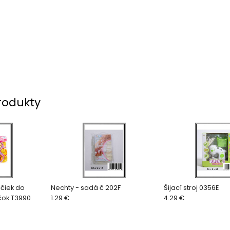
rodukty
čiek do
Nechty - sadá č 202F
Šijací stroj 0356E
čok T3990
1.29 €
4.29 €