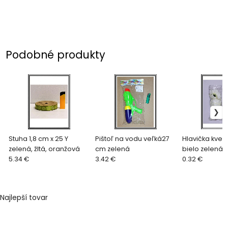
Podobné produkty
Stuha 1,8 cm x 25 Y
Pištoľ na vodu veľká27
Hlavička kvetu
zelená, žltá, oranžová
cm zelená
bielo zelená 
5.34 €
3.42 €
0.32 €
Najlepší tovar