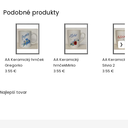
Podobné produkty
AA Keramický hrnček
AA Keramický
AA Keramický
Gregorko
hrnčekMirko
Silvia 2
3.55 €
3.55 €
3.55 €
Najlepší tovar