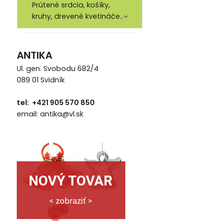
Prútené srdcia, košíky,
kruhy, drevené kvetináče..
ANTIKA
Ul. gen. Svobodu 682/4
089 01 Svidník
tel: +421 905 570 850
email: antika@vl.sk