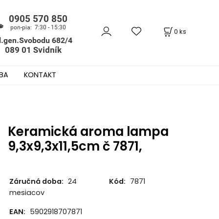
0
ks
BA
KONTAKT
Keramická aroma lampa
9,3x9,3x11,5cm č 7871,
Záručná doba:
24
Kód:
7871
mesiacov
EAN:
5902918707871