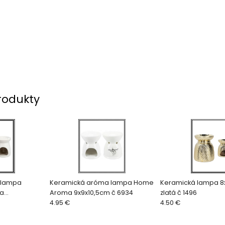
rodukty
 lampa
Keramická aróma lampa Home
Keramická lampa 8
la
Aroma 9x9x10,5cm č 6934
zlatá č 1496
4.95 €
4.50 €