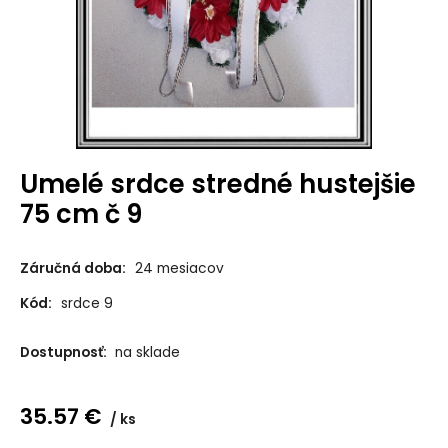
Umelé srdce stredné hustejšie
75 cm č 9
Záručná doba:
24 mesiacov
Kód:
srdce 9
Dostupnosť:
na sklade
35.57
€
ks