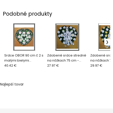
Podobné produkty
Srdce OBOR 90 cm č 2 s
Zdobené srdce stredné
Zdobené srdc
malými bielymi
na nôžkach 75 cm -
na nôžkach 7
ružičkami a bielozelen.
40.42 €
biele - jednoduchšie
27.97 €
bielo , žlto zla
29.97 €
ružami a s veľkými
pivóniami
Najlepší tovar