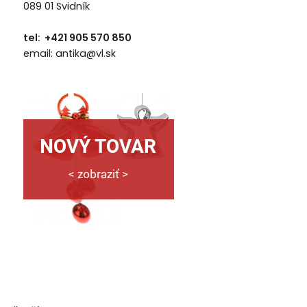
089 01 Svidník
tel: +421 905 570 850
email: antika@vl.sk