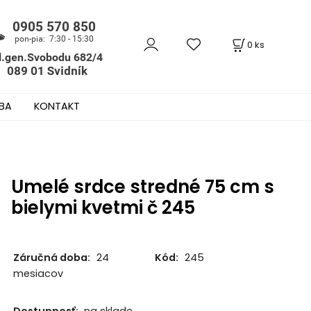
0
ks
BA
KONTAKT
Umelé srdce stredné 75 cm s
bielymi kvetmi č 245
Záručná doba:
24
Kód:
245
mesiacov
Dostupnosť:
na sklade