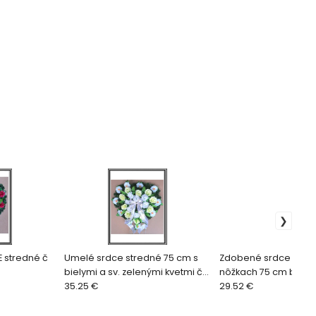
 stredné č
Umelé srdce stredné 75 cm s
Zdobené srdce Veľk
bielymi a sv. zelenými kvetmi č
nôžkach 75 cm bielo f
246
35.25 €
č 34
29.52 €