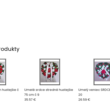
rodukty
 hustejšie č
Umelé srdce stredné hustejšie
Umelý veniec SRDCE
75 cm č 9
20
35.57 €
26.59 €