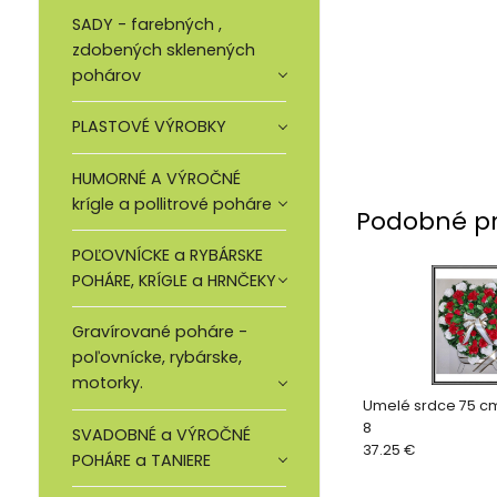
SADY - farebných ,
zdobených sklenených
pohárov
PLASTOVÉ VÝROBKY
HUMORNÉ A VÝROČNÉ
krígle a pollitrové poháre
Podobné p
POĽOVNÍCKE a RYBÁRSKE
POHÁRE, KRÍGLE a HRNČEKY
Gravírované poháre -
poľovnícke, rybárske,
motorky.
Umelé srdce 75 cm
8
SVADOBNÉ a VÝROČNÉ
37.25 €
POHÁRE a TANIERE