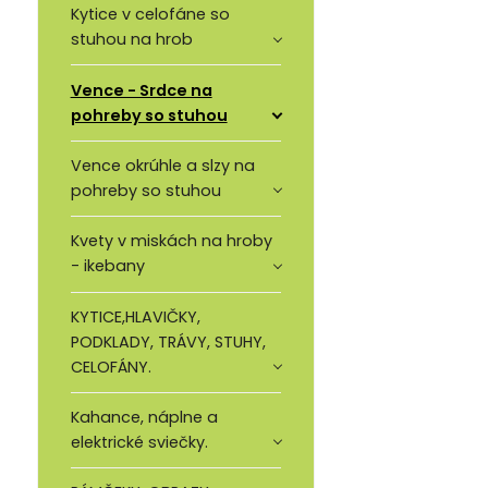
Kytice v celofáne so
stuhou na hrob
Vence - Srdce na
pohreby so stuhou
Vence okrúhle a slzy na
pohreby so stuhou
Kvety v miskách na hroby
- ikebany
KYTICE,HLAVIČKY,
PODKLADY, TRÁVY, STUHY,
CELOFÁNY.
Kahance, náplne a
elektrické sviečky.