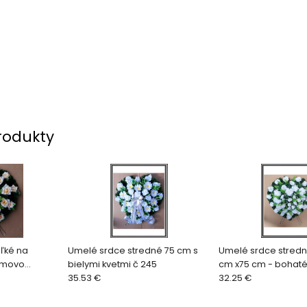
rodukty
ľké na
Umelé srdce stredné 75 cm s
Umelé srdce stredn
émovo
bielymi kvetmi č 245
cm x75 cm - bohat
 (27) č 32
35.53 €
32.25 €