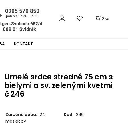
0
ks
BA
KONTAKT
Umelé srdce stredné 75 cm s
bielymi a sv. zelenými kvetmi
č 246
Záručná doba:
24
Kód:
246
mesiacov