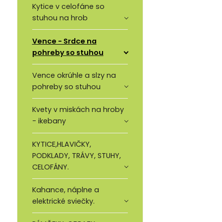
Kytice v celofáne so
stuhou na hrob
Vence - Srdce na
pohreby so stuhou
Vence okrúhle a slzy na
pohreby so stuhou
Kvety v miskách na hroby
- ikebany
KYTICE,HLAVIČKY,
PODKLADY, TRÁVY, STUHY,
CELOFÁNY.
Kahance, náplne a
elektrické sviečky.