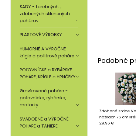
SADY - farebných ,
zdobených sklenených
pohárov
PLASTOVÉ VÝROBKY
HUMORNÉ A VÝROČNÉ
krígle a pollitrové poháre
Podobné p
POĽOVNÍCKE a RYBÁRSKE
POHÁRE, KRÍGLE a HRNČEKY
Gravírované poháre -
poľovnícke, rybárske,
motorky.
Zdobené srdce Ve
nôžkach 75 cm kr
SVADOBNÉ a VÝROČNÉ
maslové do ružové
29.96 €
POHÁRE a TANIERE