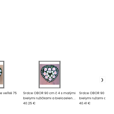
e veľké 75
Srdce OBOR 90 cm č 4 s malými
Srdce OBOR 90 cm č 
é
bielymi ružičkami a bielozelen.
bielymi ružami a s bi
ružami a s veľkými pivóniami
40.25 €
ružami a s veľkými
40.41 €
krém.pivóniami