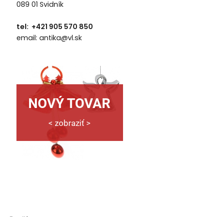
089 01 Svidník
tel: +421 905 570 850
email: antika@vl.sk