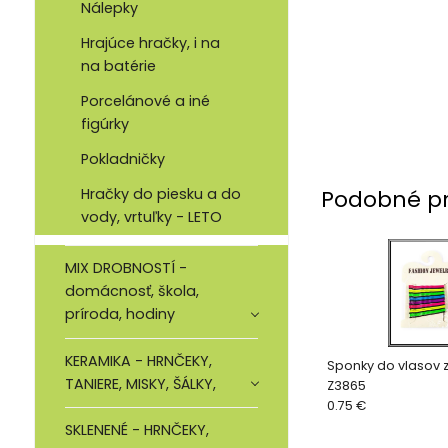
Nálepky
Hrajúce hračky, i na
na batérie
Porcelánové a iné
figúrky
Pokladničky
Hračky do piesku a do
Podobné p
vody, vrtuľky - LETO
MIX DROBNOSTÍ -
domácnosť, škola,
príroda, hodiny
KERAMIKA - HRNČEKY,
Sponky do vlasov z
TANIERE, MISKY, ŠÁLKY,
Z3865
0.75 €
SKLENENÉ - HRNČEKY,