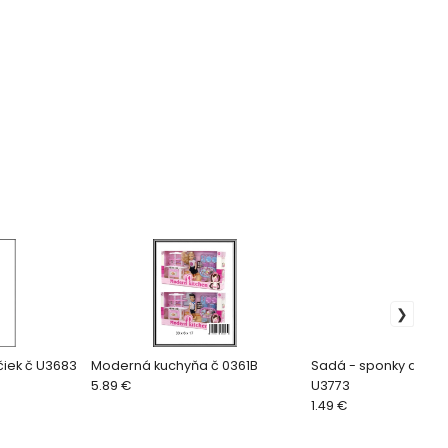
čiek č U3683
Moderná kuchyňa č 0361B
Sadá - sponky do vlasov č
5.89 €
U3773
1.49 €