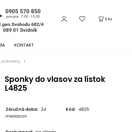
0
ks
BA
KONTAKT
, potraviny,
Sponky do vlasov za lístok
L4825
Záručná doba:
24
Kód:
4825
mesiacov
Dostupnosť:
na sklade