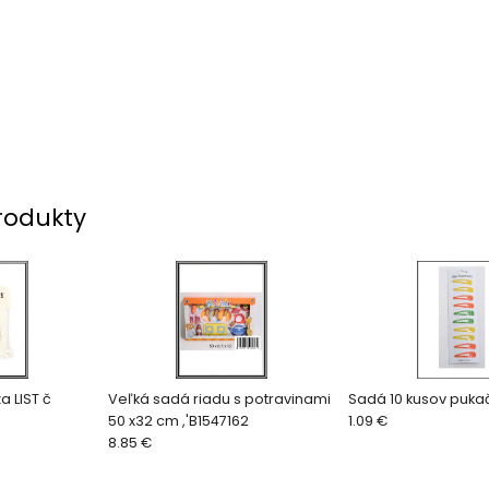
rodukty
a LIST č
Veľká sadá riadu s potravinami
Sadá 10 kusov puka
50 x32 cm ,'B1547162
1.09 €
8.85 €