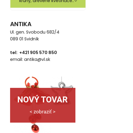
kruhy, drevené kvetináče..
ANTIKA
Ul. gen. Svobodu 682/4
089 01 Svidník
tel: +421 905 570 850
email: antika@vl.sk