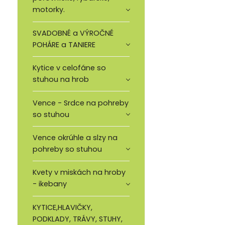
motorky.
SVADOBNÉ a VÝROČNÉ
POHÁRE a TANIERE
Kytice v celofáne so
stuhou na hrob
Vence - Srdce na pohreby
so stuhou
Vence okrúhle a slzy na
pohreby so stuhou
Kvety v miskách na hroby
- ikebany
KYTICE,HLAVIČKY,
PODKLADY, TRÁVY, STUHY,