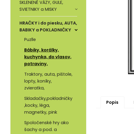
SKLENENÉ VÁZY, GULE,
SVIETNIKY a MISKY
HRAČKY i do piesku, AUTA,
BABIKY a POKLADNIČKY
Puzlle
Bábiky, korálky,
kuchynka, do vlasov,
potraviny,
Traktory, auta, pištole,
lopty, koníky,
zvieratka,
Skladačky,pokladničky
Popis
,kocky, léga,
magnetky, pink
Spoločenské hry ako
šachy a pod. a