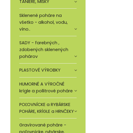
TANIERE, MISKY
Sklenené poháre na
všetko - alkohol, vodu,
víno..
SADY - farebných ,
zdobených sklenených
pohárov
PLASTOVÉ VÝROBKY
HUMORNÉ A VÝROČNÉ
krígle a pollitrové poháre
POĽOVNÍCKE a RYBÁRSKE
POHÁRE, KRÍGLE a HRNČEKY
Gravírované poháre -
poľovnícke, rybárske,