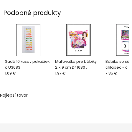
Podobné produkty
Sadá 10 kusov pukačiek
Maľovatka pre bábiky
Bábika so súp
č U3683
21x19 cm D41680 ,
chlapec 
1.09 €
1.97 €
7.85 €
Najlepší tovar