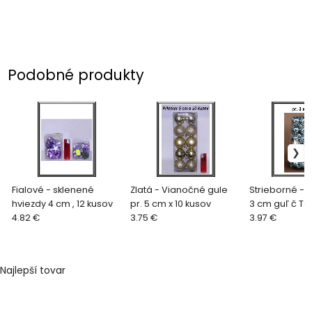
Podobné produkty
Fialové - sklenené
Zlatá - Vianočné gule
Strieborné - 
hviezdy 4 cm , 12 kusov
pr. 5 cm x 10 kusov
3 cm guľ č T
4.82 €
3.75 €
strieborné
3.97 €
Najlepší tovar