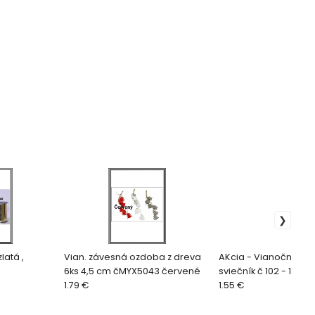
uha 5 mm x 250 Y zlatá ,
Vian. závesná ozdoba z dreva
AKcia - Vianočný ke
6ks 4,5 cm čMYX5043 červené
sviečník č 102 - 14 cm
1.79 €
1.55 €