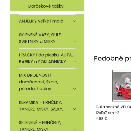
Darčekové tašky
ANJELIKY veľké i malé
SKLENENÉ VÁZY, GULE,
SVIETNIKY a MISKY
HRAČKY i do piesku, AUTA,
Podobné p
BABIKY a POKLADNIČKY
MIX DROBNOSTÍ -
domácnosť, škola,
príroda, hodiny
KERAMIKA - HRNČEKY,
Guľa snežná VEĽKÁ
TANIERE, MISKY, ŠÁLKY,
12x11x7 cm -2
4.88 €
SKLENENÉ - HRNČEKY,
TANIERE, MISKY