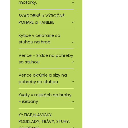
motorky.
SVADOBNÉ a VÝROČNÉ
POHÁRE a TANIERE
Kytice v celofáne so
stuhou na hrob
Vence - Srdce na pohreby
so stuhou
Vence okrúhle a slzy na
pohreby so stuhou
Kvety v miskách na hroby
- ikebany
KYTICE,HLAVIČKY,
PODKLADY, TRÁVY, STUHY,
CELOFÁNY.