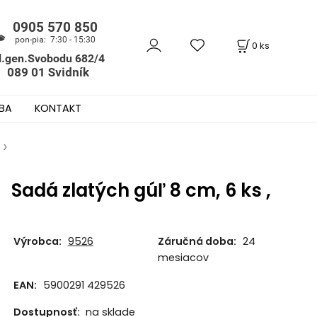
0
ks
BA
KONTAKT
Sadá zlatých gúľ 8 cm, 6 ks ,
Výrobca:
9526
Záručná doba:
24
mesiacov
EAN:
5900291 429526
Dostupnosť:
na sklade