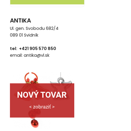
ANTIKA
Ul. gen. Svobodu 682/4
089 01 Svidník
tel: +421 905 570 850
email: antika@vl.sk