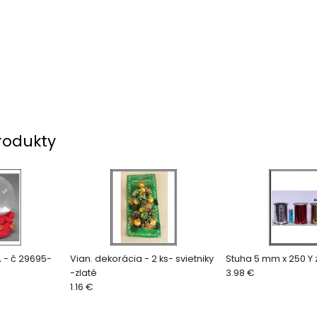
rodukty
 - č 29695-
Vian. dekorácia - 2 ks- svietniky
St
-zlaté
3.98 €
1.16 €