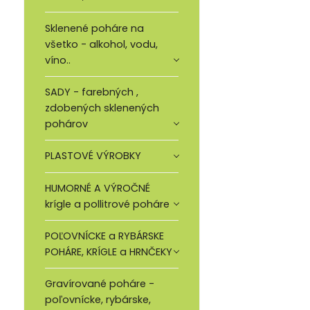
Sklenené poháre na
všetko - alkohol, vodu,
víno..
SADY - farebných ,
zdobených sklenených
pohárov
PLASTOVÉ VÝROBKY
HUMORNÉ A VÝROČNÉ
krígle a pollitrové poháre
POĽOVNÍCKE a RYBÁRSKE
POHÁRE, KRÍGLE a HRNČEKY
Gravírované poháre -
poľovnícke, rybárske,