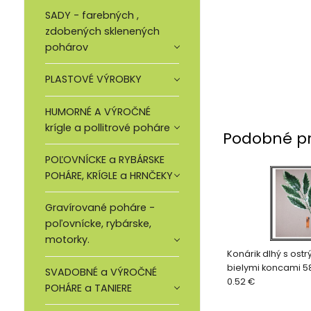
SADY - farebných ,
zdobených sklenených
pohárov
PLASTOVÉ VÝROBKY
HUMORNÉ A VÝROČNÉ
krígle a pollitrové poháre
Podobné p
POĽOVNÍCKE a RYBÁRSKE
POHÁRE, KRÍGLE a HRNČEKY
Gravírované poháre -
poľovnícke, rybárske,
motorky.
Konárik dlhý s ostr
bielymi koncami 5
SVADOBNÉ a VÝROČNÉ
0.52 €
POHÁRE a TANIERE