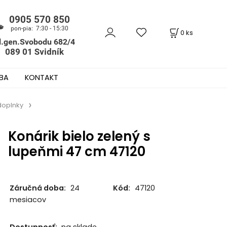
0
ks
BA
KONTAKT
 doplnky
Konárik bielo zelený s
lupeňmi 47 cm 47120
Záručná doba:
24
Kód:
47120
mesiacov
Dostupnosť:
na sklade