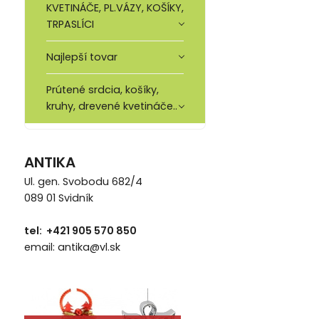
KVETINÁČE, PL.VÁZY, KOŠÍKY,
TRPASLÍCI
Najlepší tovar
Prútené srdcia, košíky,
kruhy, drevené kvetináče..
ANTIKA
Ul. gen. Svobodu 682/4
089 01 Svidník
tel: +421 905 570 850
email: antika@vl.sk