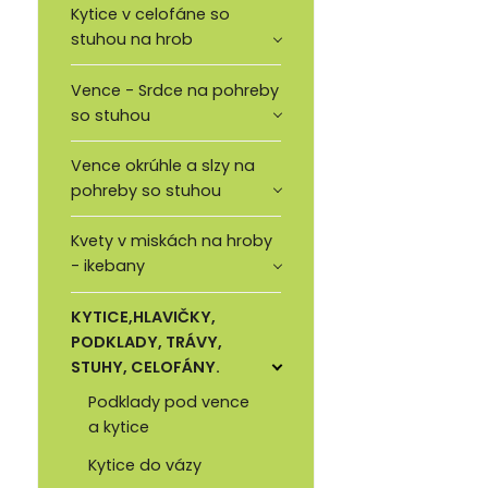
Kytice v celofáne so
stuhou na hrob
Vence - Srdce na pohreby
so stuhou
Vence okrúhle a slzy na
pohreby so stuhou
Kvety v miskách na hroby
- ikebany
KYTICE,HLAVIČKY,
PODKLADY, TRÁVY,
STUHY, CELOFÁNY.
Podklady pod vence
a kytice
Kytice do vázy