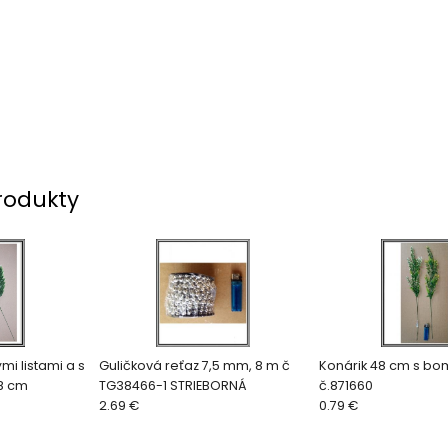
rodukty
ými listami a s
Guličková reťaz 7,5 mm, 8 m č
Konárik 48 cm s b
8 cm
TG38466-1 STRIEBORNÁ
č.871660
2.69 €
0.79 €