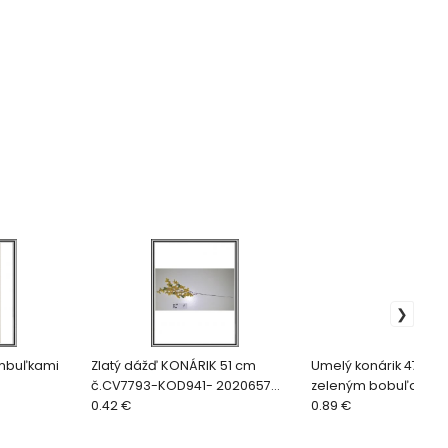
ombuľkami
Zlatý dážď KONÁRIK 51 cm
Umelý konárik 47 cm 
č.CV7793-KOD941- 2020657
zeleným bobuľami Z7
4000013
0.42 €
K506614
0.89 €