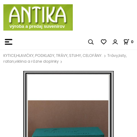
0
KYTICE,HLAVIČKY, PODKLADY, TRÁVY, STUHY, CELOFÁNY.
Trávy,listy,
ratan,viklina a rôzne doplnky