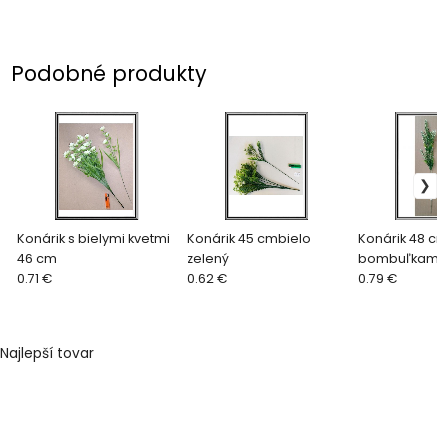
Podobné produkty
Konárik s bielymi kvetmi
Konárik 45 cmbielo
Konárik 48 cm
46 cm
zelený
bombuľkami č
0.71 €
0.62 €
0.79 €
Najlepší tovar