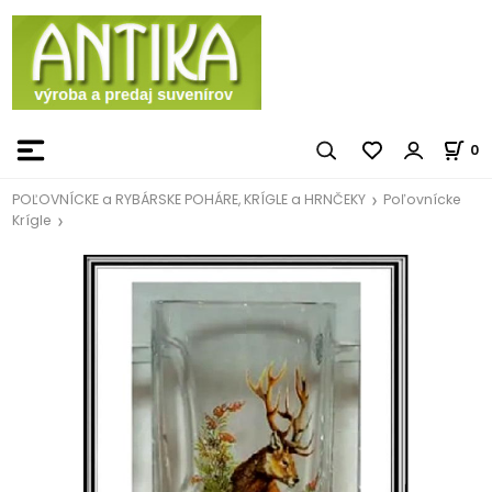
0
POĽOVNÍCKE a RYBÁRSKE POHÁRE, KRÍGLE a HRNČEKY
Poľovnícke
Krígle