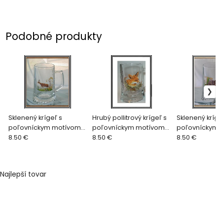
Podobné produkty
Sklenený krígeľ s
Hrubý pollitrový krígeľ s
Sklenený kríge
poľovníckym motívom,
poľovníckym motívom
poľovníckym 
hrubý 0,5 l - srnec
8.50 €
líška
8.50 €
hrubý 0,5 l - d
8.50 €
Najlepší tovar