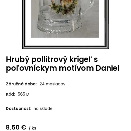
Hrubý pollitrový krígeľ s
poľovníckym motívom Daniel
Záručná doba:
24 mesiacov
Kód:
565 D
Dostupnosť:
na sklade
8.50
€
ks