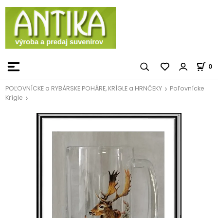
0
POĽOVNÍCKE a RYBÁRSKE POHÁRE, KRÍGLE a HRNČEKY
Poľovnícke
Krígle