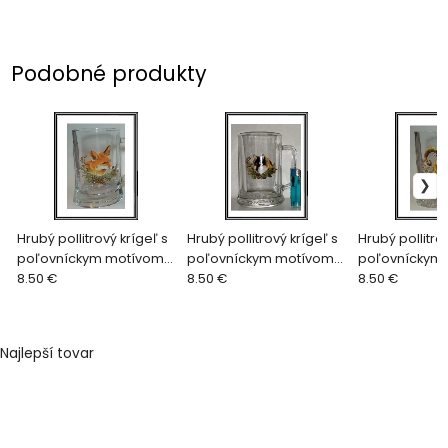
Podobné produkty
Hrubý pollitrový krígeľ s
Hrubý pollitrový krígeľ s
Hrubý pollitro
poľovníckym motívom
poľovníckym motívom
poľovníckym
líška
8.50 €
vlk
8.50 €
motívom muf
8.50 €
Najlepší tovar