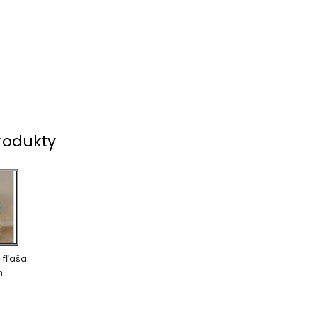
rodukty
 fľaša
m