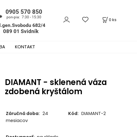
0
ks
BA
KONTAKT
DIAMANT - sklenená váza
zdobená kryštálom
Záručná doba:
24
Kód:
DIAMANT-2
mesiacov
Dostupnosť:
na sklade