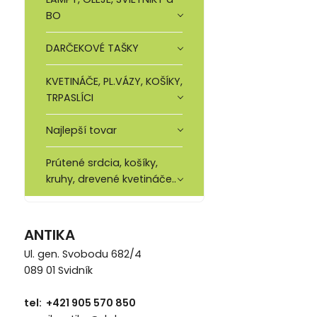
BO
DARČEKOVÉ TAŠKY
KVETINÁČE, PL.VÁZY, KOŠÍKY,
TRPASLÍCI
Najlepší tovar
Prútené srdcia, košíky,
kruhy, drevené kvetináče..
ANTIKA
Ul. gen. Svobodu 682/4
089 01 Svidník
tel: +421 905 570 850