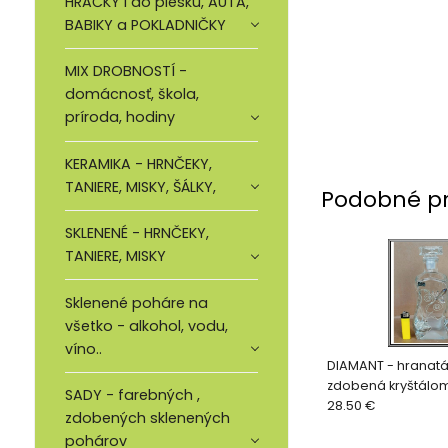
HRAČKY i do piesku, AUTA,
BABIKY a POKLADNIČKY
MIX DROBNOSTÍ -
domácnosť, škola,
príroda, hodiny
KERAMIKA - HRNČEKY,
TANIERE, MISKY, ŠÁLKY,
Podobné p
SKLENENÉ - HRNČEKY,
TANIERE, MISKY
Sklenené poháre na
všetko - alkohol, vodu,
víno..
DIAMANT - hranatá
zdobená kryštálo
SADY - farebných ,
28.50 €
zdobených sklenených
pohárov