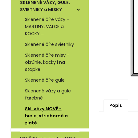
SKLENENÉ VÁZY, GULE,
SVIETNIKY a MISKY
Sklenené číre vázy -
MARTINY, VALCE a
KOCKY....
Sklenené číre svietniky
Sklenené číre misy -
okrúhle, kocky i na
stopke
Sklenené číre gule
Sklenené vázy a gule
farebné
Popis
Skl. vázy NOVÉ -
biele, strieborné a
zlaté