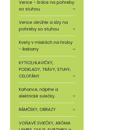
Vence - Srdce na pohreby
so stuhou
Vence okrúhle a slzy na
pohreby so stuhou
Kvety v miskách na hroby
- ikebany
KYTICE,HLAVIČKY,
PODKLADY, TRÁVY, STUHY,
CELOFÁNY.
Kahance, náplne a
elektrické sviečky.
RÁMČEKY, OBRAZY
VOŇAVÉ SVIEČKY, ARÓMA
LAMPY, OLEJE, SVIETNIKY a