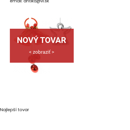
email: antika@vl.sk
Najlepší tovar