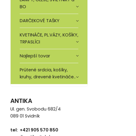
BO
DARČEKOVÉ TAŠKY
KVETINÁČE, PL.VÁZY, KOŠÍKY,
TRPASLÍCI
Najlepší tovar
Prútené srdcia, košíky,
kruhy, drevené kvetináče..
ANTIKA
Ul. gen. Svobodu 682/4
089 01 Svidník
tel: +421 905 570 850