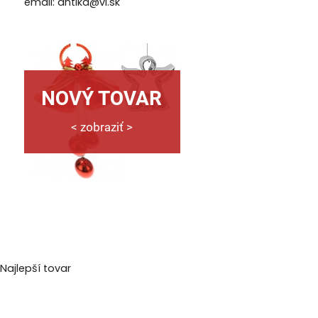
email: antika@vl.sk
Najlepší tovar