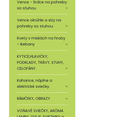
Vence - Srdce na pohreby
so stuhou
Vence okrúhle a slzy na
pohreby so stuhou
Kvety v miskách na hroby
- ikebany
KYTICE,HLAVIČKY,
PODKLADY, TRÁVY, STUHY,
CELOFÁNY.
Kahance, náplne a
elektrické sviečky.
RÁMČEKY, OBRAZY
VOŇAVÉ SVIEČKY, ARÓMA
LAMPY, OLEJE, SVIETNIKY a