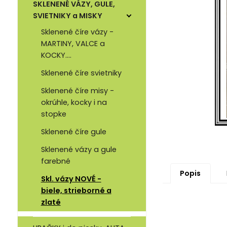
SKLENENÉ VÁZY, GULE,
SVIETNIKY a MISKY
Sklenené číre vázy -
MARTINY, VALCE a
KOCKY....
Sklenené číre svietniky
Sklenené číre misy -
okrúhle, kocky i na
stopke
Sklenené číre gule
Sklenené vázy a gule
farebné
Popis
Skl. vázy NOVÉ -
biele, strieborné a
zlaté