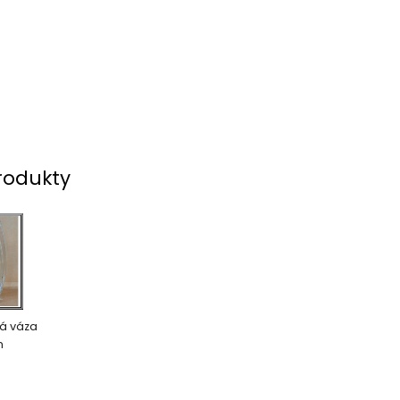
rodukty
á váza
m