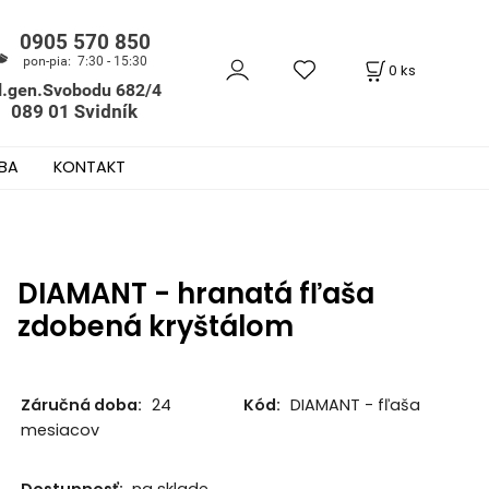
0
ks
BA
KONTAKT
DIAMANT - hranatá fľaša
zdobená kryštálom
Záručná doba:
24
Kód:
DIAMANT - fľaša
mesiacov
Dostupnosť:
na sklade