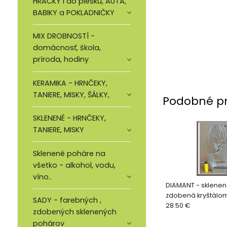
HRAČKY i do piesku, AUTA,
BABIKY a POKLADNIČKY
MIX DROBNOSTÍ -
domácnosť, škola,
príroda, hodiny
KERAMIKA - HRNČEKY,
TANIERE, MISKY, ŠÁLKY,
Podobné p
SKLENENÉ - HRNČEKY,
TANIERE, MISKY
Sklenené poháre na
všetko - alkohol, vodu,
víno..
DIAMANT - sklenen
zdobená kryštálo
SADY - farebných ,
28.50 €
zdobených sklenených
pohárov