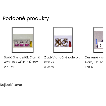
Podobné produkty
Sadá 3 ks ozdôb 7 cm č
Zlaté Vianočné gule pr.
Červené - sad
4208 KOLÁČIK RUŽOVÝ
6x 6 ks
4 cm, 8 kusov
2.53 €
3.95 €
,
1.79 €
Najlepší tovar