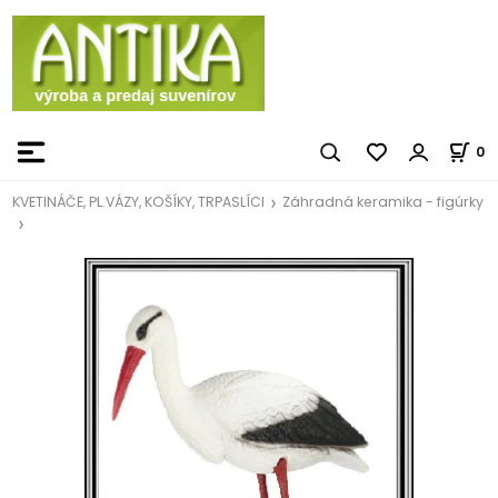
0
KVETINÁČE, PL.VÁZY, KOŠÍKY, TRPASLÍCI
Záhradná keramika - figúrky