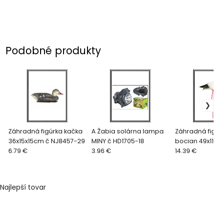
Podobné produkty
Záhradná figúrka kačka
A Žabia solárna lampa
Záhradná figú
36x15x15cm č NJ8457-29
MINY č HD1705-18
bocian 49x11
6.79 €
3.96 €
1005195
14.39 €
Najlepší tovar