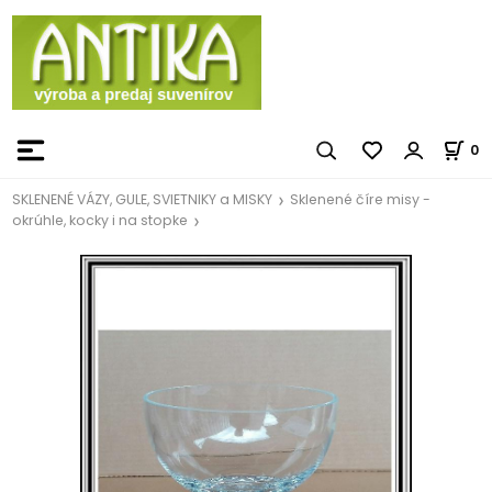
0
SKLENENÉ VÁZY, GULE, SVIETNIKY a MISKY
Sklenené číre misy -
okrúhle, kocky i na stopke