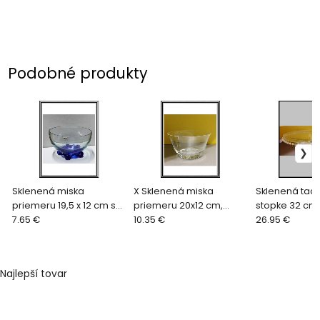
Podobné produkty
Sklenená miska
X Sklenená miska
Sklenená tac
priemeru 19,5 x 12 cm so
priemeru 20x12 cm,
stopke 32 cm 
4 modrými nohami
7.65 €
LA14- 2034 A
10.35 €
481.1961
26.95 €
Najlepší tovar