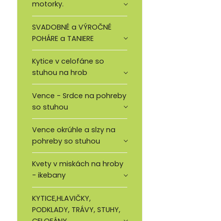
motorky.
SVADOBNÉ a VÝROČNÉ
POHÁRE a TANIERE
Kytice v celofáne so
stuhou na hrob
Vence - Srdce na pohreby
so stuhou
Vence okrúhle a slzy na
pohreby so stuhou
Kvety v miskách na hroby
- ikebany
KYTICE,HLAVIČKY,
PODKLADY, TRÁVY, STUHY,
CELOFÁNY.