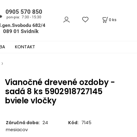
0
ks
BA
KONTAKT
Vianočné drevené ozdoby -
sadá 8 ks 5902918727145
bviele vločky
Záručná doba:
24
Kód:
7145
mesiacov