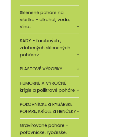
Sklenené poháre na
všetko - alkohol, vodu,
víno..
SADY - farebných ,
zdobených sklenených
pohárov
PLASTOVÉ VÝROBKY
HUMORNÉ A VÝROČNÉ
krígle a pollitrové poháre
POĽOVNÍCKE a RYBÁRSKE
POHÁRE, KRÍGLE a HRNČEKY
Gravírované poháre -
poľovnícke, rybárske,