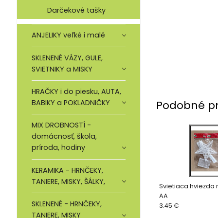
Darčekové tašky
ANJELIKY veľké i malé
SKLENENÉ VÁZY, GULE,
SVIETNIKY a MISKY
HRAČKY i do piesku, AUTA,
Podobné p
BABIKY a POKLADNIČKY
MIX DROBNOSTÍ -
domácnosť, škola,
príroda, hodiny
KERAMIKA - HRNČEKY,
TANIERE, MISKY, ŠÁLKY,
Svietiaca hviezda 
AA
SKLENENÉ - HRNČEKY,
3.45 €
TANIERE, MISKY