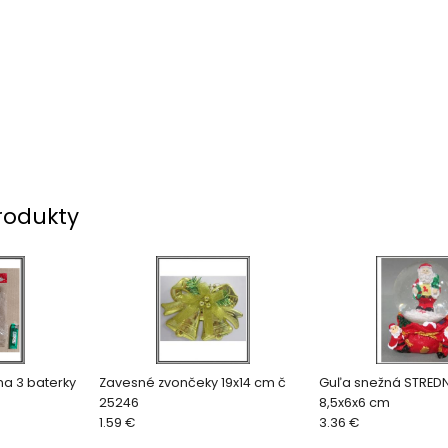
rodukty
na 3 baterky
Zavesné zvončeky 19x14 cm č
Guľa snežná STREDN
25246
8,5x6x6 cm
1.59 €
3.36 €