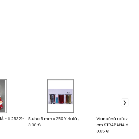
Á - č 25321-
Stuha 5 mm x 250 Y zlatá ,
Vianočná reťaz Ružov
3.98 €
cm STRAPAŇA dl.2 m
0.65 €