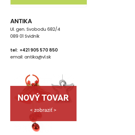
ANTIKA
Ul. gen. Svobodu 682/4
089 01 Svidník
tel: +421 905 570 850
email: antika@vl.sk